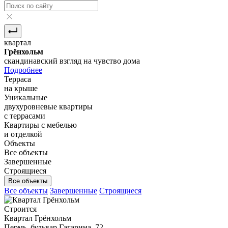
квартал
Грёнхольм
скандинавский взгляд на чувство дома
Подробнее
Терраса
на крыше
Уникальные
двухуровневые квартиры
с террасами
Квартиры с мебелью
и отделкой
Объекты
Все объекты
Завершенные
Строящиеся
Все объекты
Все объекты
Завершенные
Строящиеся
Строится
Квартал Грёнхольм
Пермь, бульвар Гагарина, 72